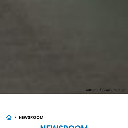
westend 61/Uwe Umstätter
>
NEWSROOM