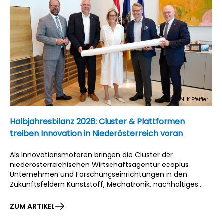
NLK Pfeiffer
Halbjahresbilanz 2026: Cluster & Plattformen
treiben Innovation in Niederösterreich voran
Als Innovationsmotoren bringen die Cluster der
niederösterreichischen Wirtschaftsagentur ecoplus
Unternehmen und Forschungseinrichtungen in den
Zukunftsfeldern Kunststoff, Mechatronik, nachhaltiges
Bauen und Sanieren sowie Lebensmittel zusammen.
Ergänzt werden sie durch die Plattformen Green
ZUM ARTIKEL
Transformation & Bioökonomie und