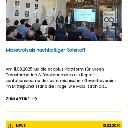
Thomas Timmel
Maisstroh als nachhaltiger Rohstoff
Am 11.09.2025 lud die ecoplus Plattform für Green
Transformation & Bioökonomie in die Reprä-
sentationsräume des österreichischen Gewerbevereins.
Im Mittelpunkt stand die Frage, wie Mais-stroh als
nachhaltiger Rohstoff besser genutzt werden kann und
welche Akteure aus Landwirtschaft, Technik und Industrie
ZUM ARTIKEL
dazu zusammenarbeiten können.
NEWS
10.03.2025