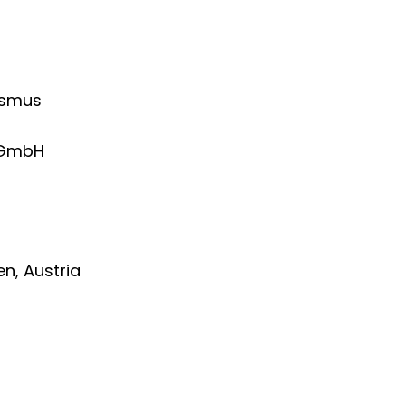
ismus
 GmbH
en, Austria