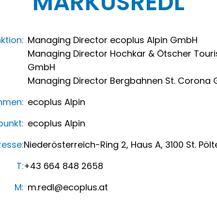
MARKUS
REDL
ktion:
Managing Director ecoplus Alpin GmbH
Managing Director Hochkar & Ötscher Tour
GmbH
Managing Director Bergbahnen St. Corona
hmen:
ecoplus Alpin
unkt:
ecoplus Alpin
resse:
Niederösterreich-Ring 2, Haus A, 3100 St. Pölt
T:
+43 664 848 2658
M:
m.redl@ecoplus.at