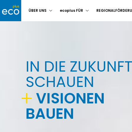
Hauptnavigation
ÜBER UNS
ecoplus
FÜR
REGIONALFÖRDER
IN DIE
ZUKUNF
SCHAUEN
VISIONEN
BAUEN