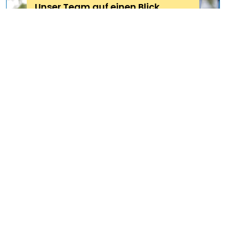
Unser Team auf einen Blick
Hier finden Sie alle Ansprechpersonen von
ecoplus.
ZUM TEAM
Daniel Hinterramskogler
Unsere Erfolgsgeschichte
Seit mehr als 60 Jahren sind wir
Impulsgeber für die Wirtschaft in NÖ.
HIER MEHR LESEN