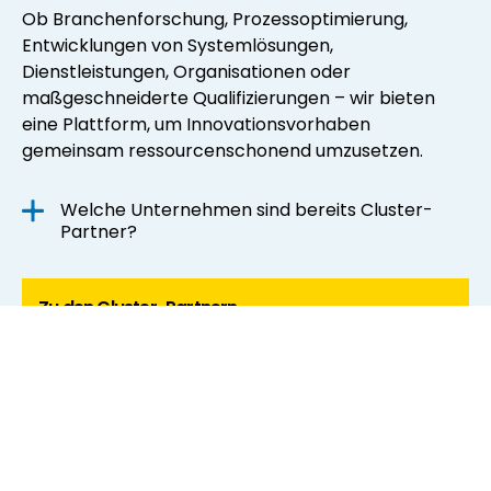
Ob Branchenforschung, Prozessoptimierung,
Entwicklungen von Systemlösungen,
Dienstleistungen, Organisationen oder
maßgeschneiderte Qualifizierungen – wir bieten
eine Plattform, um Innovationsvorhaben
gemeinsam ressourcenschonend umzusetzen.
Welche Unternehmen sind bereits Cluster-
Partner?
Zu den Cluster-Partnern
Unser Cluster-Team trägt dazu bei, Innovationen in
der heimischen Baubranche anzustoßen und
Betriebe zu unterstützen. Das gelingt, wenn
Potenziale und Kompetenzen gebündelt werden.