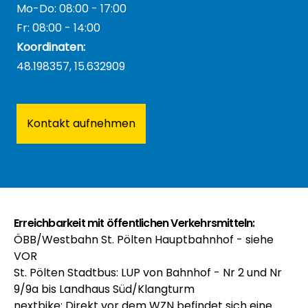
Mo-Do: 08:00 - 17:00
Fr: 08:00 - 14:00
Koordinaten:
48.198357, 15.632909
Kontakt aufnehmen
Erreichbarkeit mit öffentlichen Verkehrsmitteln:
ÖBB/Westbahn St. Pölten Hauptbahnhof - siehe
VOR
St. Pölten Stadtbus:
LUP
von Bahnhof - Nr 2 und Nr
9/9a bis Landhaus Süd/Klangturm
nextbike
: Direkt vor dem WZN befindet sich eine