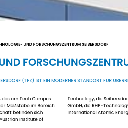
HNOLOGIE- UND FORSCHUNGSZENTRUM SEIBERSDORF
 UND FORSCHUNGSZENTRU
RSDORF (TFZ) IST EIN MODERNER STANDORT FÜR ÜBER
rk, das am Tech Campus
Engineering Seibersdorf
euer Maßstäbe im Bereich
& Co KG oder die IAEA –
chaft befinden sich
International Atomic Ener
strian Institute of