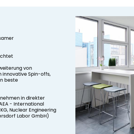
nsamer
ichtet
rweiterung von
innovative Spin-offs,
en beste
nehmen in direkter
EA - International
G, Nuclear Engineering
ersdorf Labor GmbH)