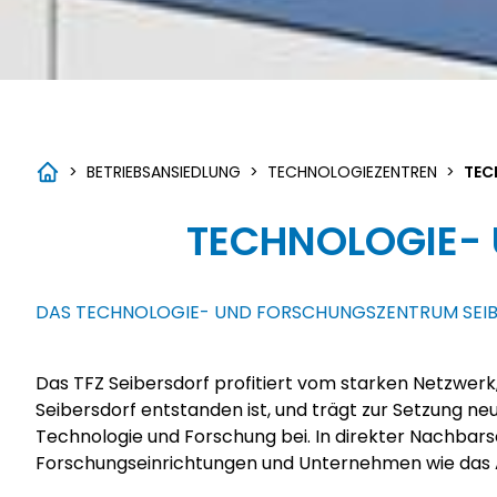
>
BETRIEBSANSIEDLUNG
>
TECHNOLOGIEZENTREN
>
TEC
TECHNOLOGIE-
DAS TECHNOLOGIE- UND FORSCHUNGSZENTRUM SEIBE
Das TFZ Seibersdorf profitiert vom starken Netzwe
Technology, die Seibersdorf Labor GmbH, die Nuclear 
Seibersdorf entstanden ist, und trägt zur Setzung n
GmbH, die RHP-Technology GmbH, die Mediscan GmbH 
Technologie und Forschung bei. In direkter Nachbars
Forschungseinrichtungen und Unternehmen wie das Au