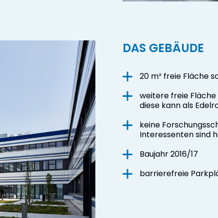
DAS GEBÄUDE
20 m² freie Fläche s
weitere freie Fläch
diese kann als Edelr
keine Forschungssc
Interessenten sind 
Baujahr 2016/17
b
arrierefreie Parkp