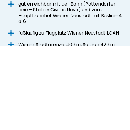
gut erreichbar mit der Bahn (Pottendorfer
Linie – Station Civitas Nova) und vom
Hauptbahnhof Wiener Neustadt mit Buslinie 4
& 6
fußläufig zu Flugplatz Wiener Neustadt LOAN
Wiener Stadtgrenze: 40 km, Sopron 42 km,
Graz 150 km, Flughafen Wien-Schwechat: 50
km
im Umfeld befinden sich innovative
Unternehmen und Institutionen wie die FH
Wiener Neustadt, MedAustron,
Gesundheitswelt Wiener Neustadt oder
Arena Nova Messe