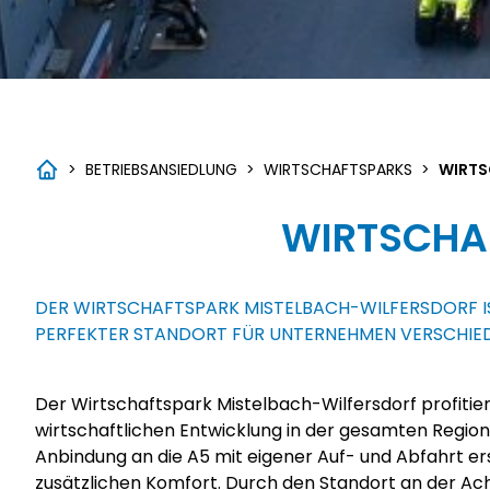
>
BETRIEBSANSIEDLUNG
>
WIRTSCHAFTSPARKS
>
WIRTS
WIRTSCHA
DER WIRTSCHAFTSPARK MISTELBACH-WILFERSDORF IS
PERFEKTER STANDORT FÜR UNTERNEHMEN VERSCHIE
Der Wirtschaftspark Mistelbach-Wilfersdorf profitier
rasch zu erreichen. Im Wirtschaftsparkareal sind Grundst
wirtschaftlichen Entwicklung in der gesamten Region 
Konfiguration und zu - im Vergleich zum Wien
Anbindung an die A5 mit eigener Auf- und Abfahrt ers
Grundstückspreisen verfügbar. Am Wirtschaftspark Miste
zusätzlichen Komfort. Durch den Standort an der A
auch der Gemeindeverband Interkommunaler Wirtschaf