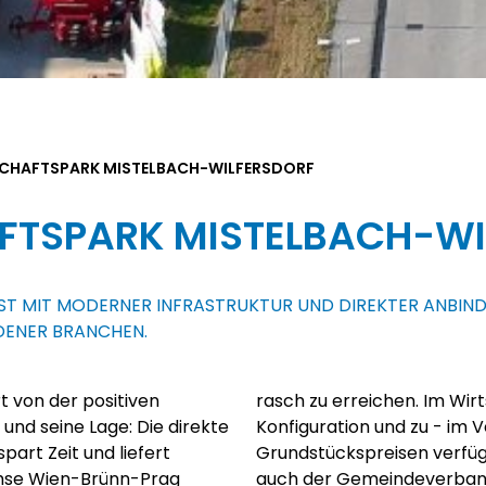
CHAFTSPARK MISTELBACH-WILFERSDORF
FTSPARK MISTELBACH-WI
T MIT MODERNER INFRASTRUKTUR UND DIREKTER ANBIND
DENER BRANCHEN.
t von der positiven
ücke in individueller
und seine Lage: Die direkte
er Umland - günstigeren
part Zeit und liefert
lbach-Wilfersdorf ist
chse Wien-Brünn-Prag
tspark A5 Mistelbach-