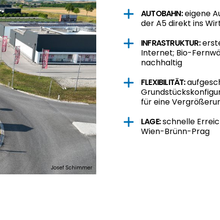
AUTOBAHN:
eigene A
der A5 direkt ins Wi
INFRASTRUKTUR:
erst
Internet;
Bio-Fernwä
nachhaltig
FLEXIBILITÄT:
aufgesch
Grundstückskonfigur
für eine Vergrößeru
LAGE:
schnelle Errei
Wien-Brünn-Prag
Josef Schimmer