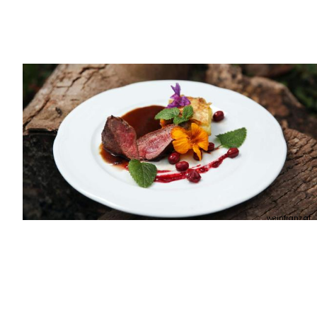
weinfranz.at
IHR KONTAKT FÜR WEITERE RÜCKFRAGEN:
MARKUS STEINMASSL