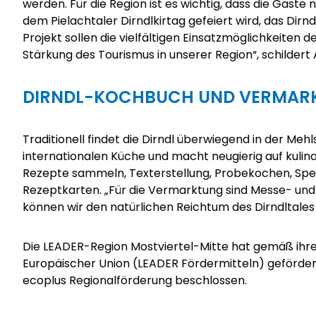
werden. Für die Region ist es wichtig, dass die Gäste 
dem Pielachtaler Dirndlkirtag gefeiert wird, das Dirnd
Projekt sollen die vielfältigen Einsatzmöglichkeite
Stärkung des Tourismus in unserer Region“, schilder
DIRNDL-KOCHBUCH UND VERMAR
Traditionell findet die Dirndl überwiegend in der M
internationalen Küche und macht neugierig auf kulina
Rezepte sammeln, Texterstellung, Probekochen, Speis
Rezeptkarten. „Für die Vermarktung sind Messe- un
können wir den natürlichen Reichtum des Dirndltale
Die LEADER-Region Mostviertel-Mitte hat gemäß ihrer
Europäischer Union (LEADER Fördermitteln) geförder
ecoplus
Regionalförderung
beschlossen.