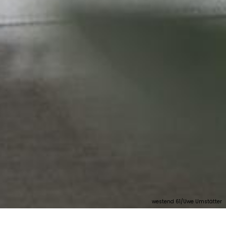
westend 61/Uwe Umstätter