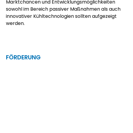
Marktchancen und Entwicklungsmöglichkeiten
sowohl im Bereich passiver Maßnahmen als auch
innovativer Kühltechnologien sollten aufgezeigt
werden.
FÖRDERUNG
Land Salzburg - WISS2025
Land Niederösterreich - NÖ Wirtschafts- und
Tourismusfonds (NÖ WTF)
PROJEKTPARTNER