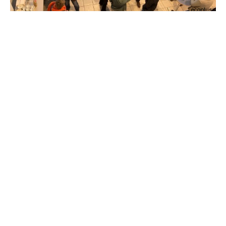
ecoplus
ecoplus
IHR KONTAKT FÜR WEITERE RÜCKFRAGEN:
HARALD LEITER
Technopolmanager
E:
h.leiter@ecoplus.at