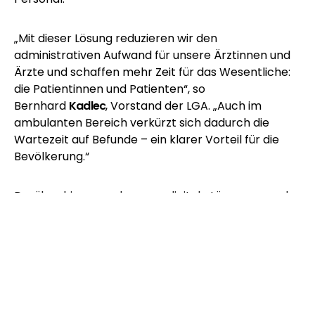
„Mit dieser Lösung reduzieren wir den
administrativen Aufwand für unsere Ärztinnen und
Ärzte und schaffen mehr Zeit für das Wesentliche:
die Patientinnen und Patienten“, so
Bernhard
Kadlec
, Vorstand der LGA. „Auch im
ambulanten Bereich verkürzt sich dadurch die
Wartezeit auf Befunde – ein klarer Vorteil für die
Bevölkerung.“
Darüber hinaus verbessern digitale Lösungen auch
die Arbeitsbedingungen in den Kliniken. „Die
Zufriedenheit unserer Mitarbeiterinnen und
Mitarbeiter ist uns ein zentrales Anliegen“, betont
Gerhard
Dafert
, Vorstand der LGA. „Digitale
Anwendungen wie die Spracherkennung sind ein
wichtiger Baustein, um Entlastung zu schaffen und
unsere Attraktivität als Arbeitgeber weiter zu