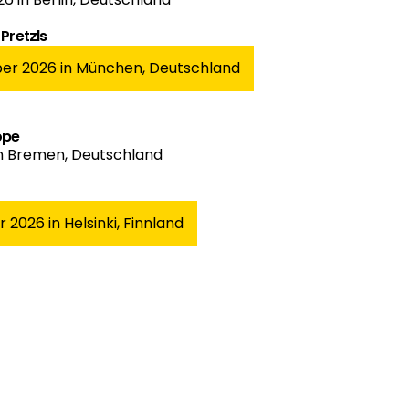
Pretzls
ber 2026 in München, Deutschland
ope
in Bremen, Deutschland
r 2026 in Helsinki, Finnland