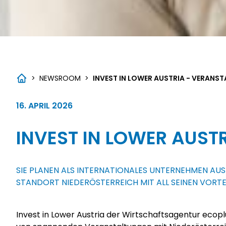
>
NEWSROOM
>
INVEST IN LOWER AUSTRIA - VERANS
16. APRIL 2026
INVEST IN LOWER AUST
SIE PLANEN ALS INTERNATIONALES UNTERNEHMEN AUS
STANDORT NIEDERÖSTERREICH MIT ALL SEINEN VORTE
Invest in Lower Austria der Wirtschaftsagentur ecoplu
Investitionsmöglichkeiten in Niederösterreich zu in