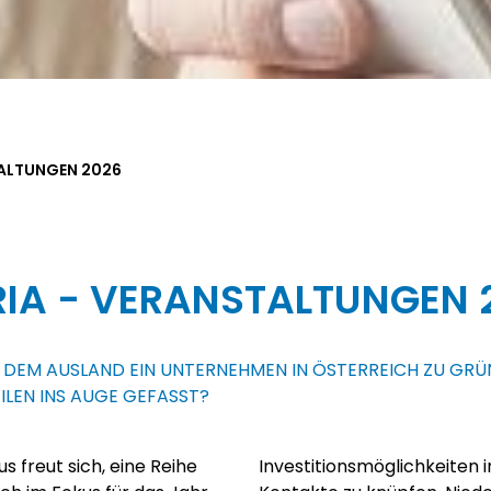
TALTUNGEN 2026
RIA - VERANSTALTUNGEN 
 DEM AUSLAND EIN UNTERNEHMEN IN ÖSTERREICH ZU GRÜ
ILEN INS AUGE GEFASST?
s freut sich, eine Reihe
formieren und wertvolle