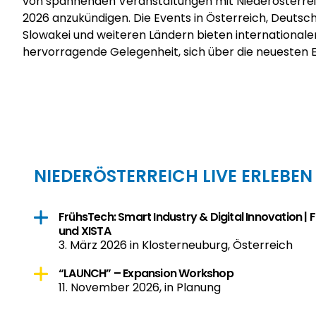
von spannenden Veranstaltungen mit Niederösterreic
Kontakte zu knüpfen. Niederösterreich ist als u
2026 anzukündigen. Die Events in Österreich, Deutsch
Bundesland der ideale Startpunkt für Unternehmen
Slowakei und weiteren Ländern bieten internationa
hervorragende Gelegenheit, sich über die neuesten 
NIEDERÖSTERREICH LIVE ERLEBEN
FrühsTech: Smart Industry & Digital Innovation |
und XISTA
3. März 2026 in Klosterneuburg, Österreich
“LAUNCH” – Expansion Workshop
11. November 2026, in Planung