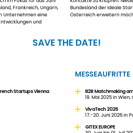
h im Fokus für das Jahr
nternehmerfreundliches
land, Frankreich, Ungarn,
, die ihre Geschäfte in
len Unternehmen eine
Österreich erweitern möc
Entwicklungen und
SAVE THE DATE!
MESSEAUFRITTE
 French Startups Vienna
B2B Matchmaking am 
19. Mai 2025 in Wien,
VivaTech 2026
17.-20. Juni 2026 in P
GITEX EUROPE
30. Juni bis 01. Juli 