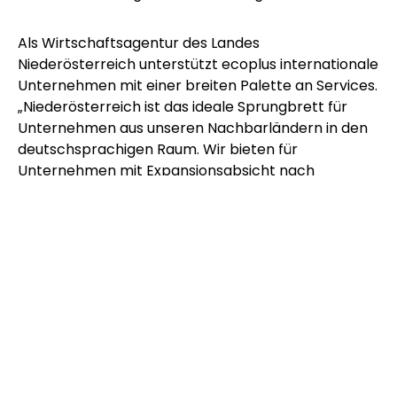
Als Wirtschaftsagentur des Landes
Niederösterreich unterstützt
ecoplus
internationale
Unternehmen
mit einer breiten Palette an Services.
„Niederösterreich ist das ideale Sprungbrett für
Unternehmen aus unseren Nachbarländern in den
deutschsprachigen Raum. Wir bieten für
Unternehmen mit Expansionsabsicht nach
Niederösterreich maßgeschneiderte kostenlose
Services – vom erstmaligen Kennenlernen des
Markts bis zum Markteintritt. Aber auch
Unternehmen, die bereits in Niederösterreich
vertreten sind, können von unseren Angeboten
profitieren“, so
ecoplus
Geschäftsführer Helmut
Miernicki
.
Hier finden Sie die Fotos der Veranstaltung:
Foto-
Galerie