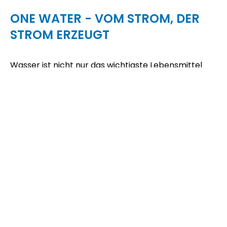
ONE WATER - VOM STROM, DER
STROM ERZEUGT
Wasser ist nicht nur das wichtigste Lebensmittel
der Welt, es ist auch bestens geeignet zur
umweltschonenden und nachhaltigen Erzeugung
von elektrischem Strom. In Österreich betreibt die
Verbund Hydro Power zahlreiche
Laufkraftwerke entlang der Donau. Heinz-Peter
Allmer
, erfahrener Werksgruppenleiter der
Laufkraftwerke unteren Donau, steht knapp vor
seinem Ruhestand. Er ist dieses Mal zu Gast im
ecoplus
Podcast-Studio bei Ursula
Strauss
und
erzählt von seiner langjährigen Tätigkeit und den
vielen Erfahrungen rund um die
Stromgewinnung
aus Österreichs größten Strom, der Donau
.