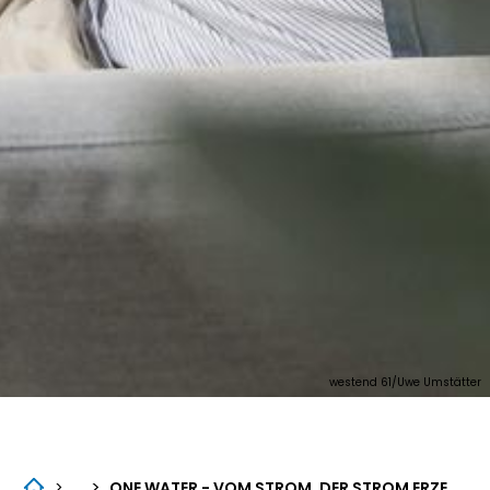
westend 61/Uwe Umstätter
...
>
>
ONE WATER - VOM STROM, DER STROM ERZEUGT