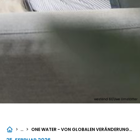
westend 61/Uwe Umstätter
...
>
>
ONE WATER - VON GLOBALEN VERÄNDERUNGEN IN DEN SEEN