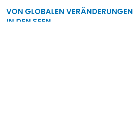
VON GLOBALEN VERÄNDERUNGEN
IN DEN SEEN
Martin
Kainz
, Limnologe an der Universität für
Weiterbildung Krems und Forscher am
Wassercluster Lunz, nimmt Ursula
Strauss
in der
aktuellen Folge von „One Water
“ mit in die
faszinierende Welt unserer Seen. Er erklärt, wie sich
der Klimawandel – oft unsichtbar, aber tiefgreifend
– auf die empfindlichen Ökosysteme auswirkt und
welche Spuren Umweltverschmutzung in
Gewässern rund um den Globus hinterlässt.
IHR KONTAKT FÜR WEITERE RÜCKFRAGEN:
KARIN HERZOG