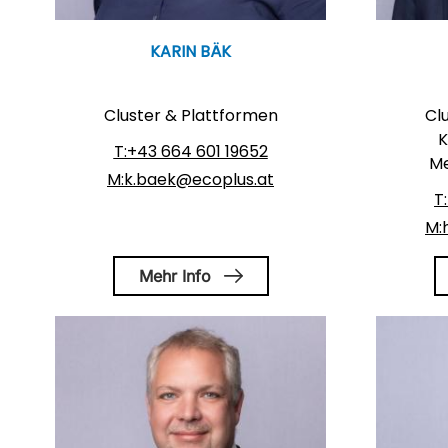
KARIN BÄK
Cluster & Plattformen
Cl
K
T:+43 664 601 19652
Me
M:k.baek@ecoplus.at
T
M:
Mehr Info