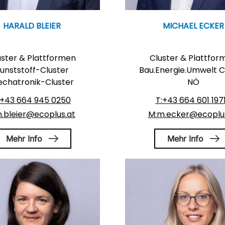
HARALD BLEIER
MICHAEL ECKER
uster & Plattformen
Cluster & Plattfor
unststoff-Cluster
Bau.Energie.Umwelt C
chatronik-Cluster
NÖ
:+43 664 945 0250
T:+43 664 601 197
h.bleier@ecoplus.at
M:m.ecker@ecoplus
Mehr Info
Mehr Info