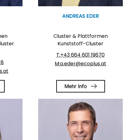
ANDREAS EDER
men
Cluster & Plattformen
luster
Kunststoff-Cluster
T:+43 664 601 19670
18
M:a.eder@ecoplus.at
.at
Mehr Info