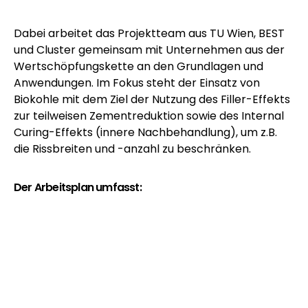
Dabei arbeitet das Projektteam aus TU Wien, BEST
und Cluster gemeinsam mit Unternehmen aus der
Wertschöpfungskette an den Grundlagen und
Anwendungen. Im Fokus steht der Einsatz von
Biokohle mit dem Ziel der Nutzung des Filler-Effekts
zur teilweisen Zementreduktion sowie des Internal
Curing-Effekts (innere Nachbehandlung), um z.B.
die Rissbreiten und -anzahl zu beschränken.
Der Arbeitsplan umfasst:
Aufarbeitung des aktuellen Stands von Technik
und Forschung
Definition von Anforderungen an Biokohle aus
Sicht der Betonhersteller (z. B. Partikelgröße, -
verteilung, Dichte, Porosität, spezifische
Oberfläche)