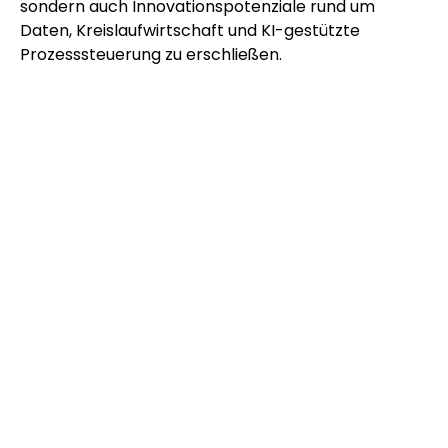
sondern auch Innovationspotenziale rund um
Daten, Kreislaufwirtschaft und KI-gestützte
Prozesssteuerung zu erschließen.
ZIELGRUPPE
Das vom
Mechatronik-Cluster Niederösterreich
initiierte Projekt richtet sich an produzierende
Unternehmen, die künftig vom Digitalen
Produktpass und den europäischen Ökodesign-
Vorgaben betroffen sind oder sich frühzeitig darauf
vorbereiten möchten. Das Angebot richtet sich
vorrangig Industrieunternehmen aus den Bereichen
Kunststoff- und Metallverarbeitung, Maschinenbau
oder Automotive. Das Angebot eignet sich sowohl
für Unternehmen, die erste Orientierung und
Strategien zur DPP-Umsetzung benötigen, als auch
für Organisationen, die bereits konkrete DPP- und