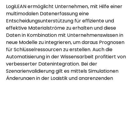
LogiLEAN ermöglicht Unternehmen, mit Hilfe einer
multimodalen Datenerfassung eine
Entscheidungsunterstützung für effiziente und
effektive Materialströme zu erhalten und diese
Daten in Kombination mit Unternehmenswissen in
neue Modelle zu integrieren, um daraus Prognosen
für Schlüsselressourcen zu erstellen. Auch die
Automatisierung in der Wissensarbeit profitiert von
verbesserter Datenintegration. Bei der
Szenarienvalidierung gilt es mittels Simulationen
Änderungen in der Logistik und angrenzenden
Prozessen rasch auf Machbarkeit, Kosten und
Nutzen prüfen zu können.
Im Rahmen dieses Projekts werden bei den
Partnerunternehmen Prototypen für einen
spezifischen Anwendungsfall entwickelt, die als
Machbarkeitsstudie betrachtet werden können.