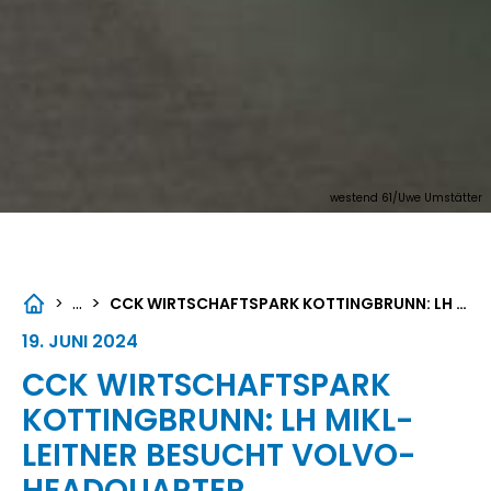
westend 61/Uwe Umstätter
...
>
>
CCK WIRTSCHAFTSPARK KOTTINGBRUNN: LH MIKL-LEITNER BESUCHT VOLVO-HEADQUARTER
19. JUNI 2024
CCK WIRTSCHAFTSPARK
KOTTINGBRUNN: LH MIKL-
LEITNER BESUCHT VOLVO-
HEADQUARTER