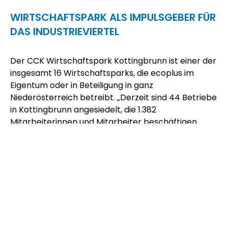
WIRTSCHAFTSPARK ALS IMPULSGEBER FÜR
DAS INDUSTRIEVIERTEL
Der CCK Wirtschaftspark Kottingbrunn ist einer der
insgesamt 16 Wirtschaftsparks, die
ecoplus
im
Eigentum oder in Beteiligung in ganz
Niederösterreich betreibt. „Derzeit sind 44 Betriebe
in Kottingbrunn angesiedelt, die 1.382
Mitarbeiterinnen und Mitarbeiter beschäftigen.
Unser Wirtschaftspark ist ein wichtiger
Impulsgeber und Wachstumsmotor für die
gesamte Region. Da das Interesse an einem
Standort in Kottingbrunn weiterhin groß ist, ist die
Erweiterung des Wirtschaftsparks, die aktuell
umgesetzt wird, ein notwendiger Schritt“, erklärt
Roland
Zellhofer
, Geschäftsführer CCK
Wirtschaftspark Kottingbrunn.