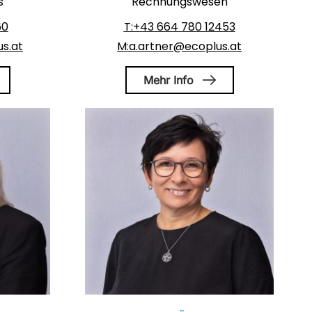
s
Rechnungswesen
60
T:+43 664 780 12453
s.at
M:a.artner@ecoplus.at
Mehr Info