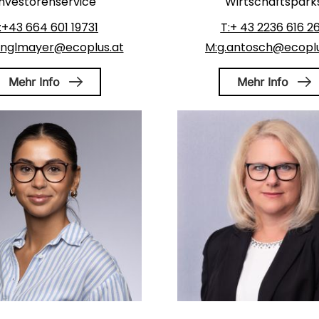
Investorenservice
Wirtschaftspark
:+43 664 601 19731
T:+ 43 2236 616 2
nglmayer@ecoplus.at
M:g.antosch@ecoplu
Mehr Info
Mehr Info