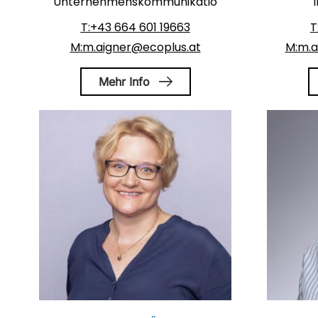
Unternehmenskommunikation
T:+43 664 601 19663
T
M:m.aigner@ecoplus.at
M:m.a
Mehr Info