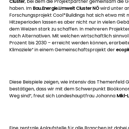
Cluster
, bei dem die Projektpartner gemeinsam die Gr
haben. Im
Bau.Energie.Umwelt Cluster NÖ
wird unter a
Forschungsprojekt Cool*Buildings hat sich etwa mit
Hitzeperioden lassen es aber nicht nur in vielen 
dem Weizen stark zu schaffen. In mehreren Projekt
nach Alternativen. Mit welchen wirtschaftlich sinn
Prozent bis 2030 – erreicht werden können, erarbe
Klimaziele“ in einem Gemeinschaftsprojekt der
ecopl
Diese Beispiele zeigen, wie intensiv das Themenfeld
bestätigen, dass wir mit dem Schwerpunkt Bioökonomi
Weg sind“, freut sich Landeshauptfrau Johanna
Mikl-
Eine zentrale Anlaufstelle für alle Branchen ist dabei