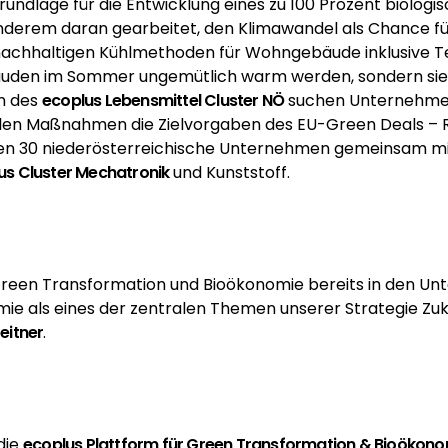
undlage für die Entwicklung eines zu 100 Prozent biologis
nderem daran gearbeitet, den Klimawandel als Chance fü
 nachhaltigen Kühlmethoden für Wohngebäude inklusive T
Gebäuden im Sommer ungemütlich warm werden, sondern s
en des
ecoplus
Lebensmittel Cluster NÖ
suchen Unternehmen
vollen Maßnahmen die Zielvorgaben des EU-Green Deals –
iten 30 niederösterreichische Unternehmen gemeinsam m
us
Cluster Mechatronik
und Kunststoff.
 Green Transformation und Bioökonomie bereits in den Unt
e als eines der zentralen Themen unserer Strategie Zuku
Leitner
.
 die
ecoplus
Plattform für Green Transformation & Bioökono