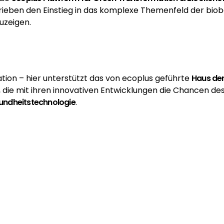
Betrieben den Einstieg in das komplexe Themenfeld der bio
uzeigen.
tion – hier unterstützt das von
ecoplus
geführte
Haus der
die mit ihren innovativen Entwicklungen die Chancen des
undheitstechnologie
.
EM
nd den Plattformen das Niederösterreichische Innovati