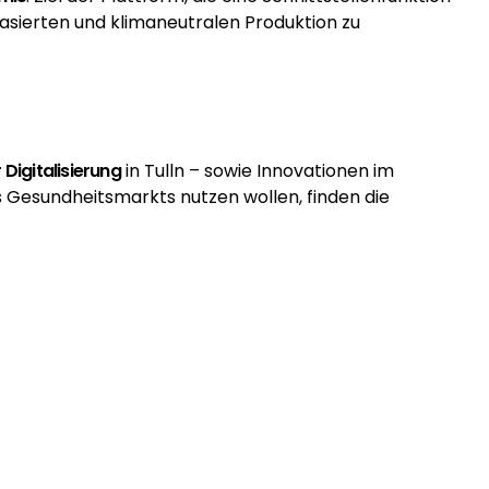
basierten und klimaneutralen Produktion zu
 Digitalisierung
in Tulln – sowie Innovationen im
 Gesundheitsmarkts nutzen wollen, finden die
onsökosystems, das von
ecoplus
umgesetzt wird. „Hier